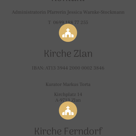
Administratorin Pfarrerin Jessica Warnke-Stockmann
T 0699 188 77 255
Kirche Zlan
IBAN: AT13 3944 2000 0002 3846
Kurator Markus Torta
Kirchplatz 14
A-9713 Zlan
Kirche Ferndorf