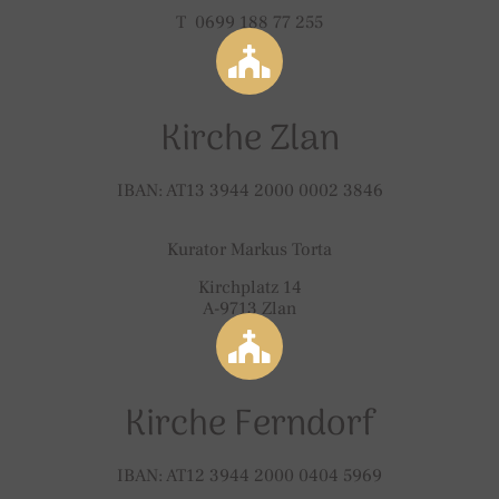
T 0699 188 77 255
Kirche Zlan
IBAN: AT13 3944 2000 0002 3846
Kurator Markus Torta
Kirchplatz 14
A-9713 Zlan
Kirche Ferndorf
IBAN: AT12 3944 2000 0404 5969