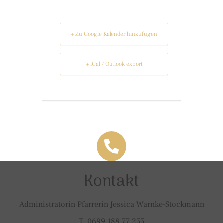
+ Zu Google Kalender hinzufügen
+ iCal / Outlook export
Kontakt
Administratorin Pfarrerin Jessica Warnke-Stockmann
T 0699 188 77 255