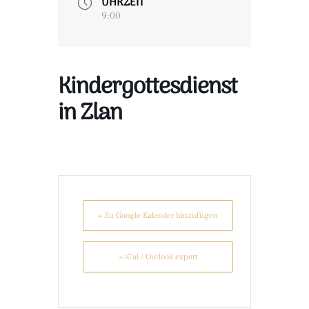
UHRZEIT
9:00
Kindergottesdienst
in Zlan
+ Zu Google Kalender hinzufügen
+ iCal / Outlook export