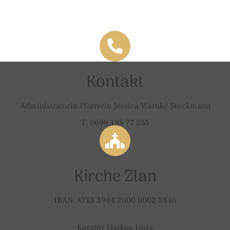
Kontakt
Administratorin Pfarrerin Jessica Warnke-Stockmann
T 0699 188 77 255
Kirche Zlan
IBAN: AT13 3944 2000 0002 3846
Kurator Markus Torta