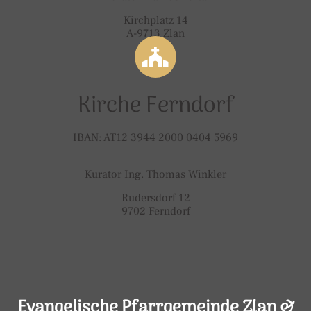
Kirchplatz 14
A-9713 Zlan
Kirche Ferndorf
IBAN: AT12 3944 2000 0404 5969
Kurator Ing. Thomas Winkler
Rudersdorf 12
9702 Ferndorf
Evangelische Pfarrgemeinde Zlan &