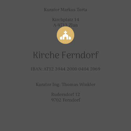
Kurator Markus Torta
Kirchplatz 14
A-9713 Zlan
Kirche Ferndorf
IBAN: AT12 3944 2000 0404 5969
Kurator Ing. Thomas Winkler
Rudersdorf 12
9702 Ferndorf