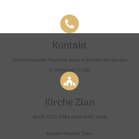
Kontakt
Administratorin Pfarrerin Jessica Warnke-Stockmann
T 0699 188 77 255
Kirche Zlan
IBAN: AT13 3944 2000 0002 3846
Kurator Markus Torta