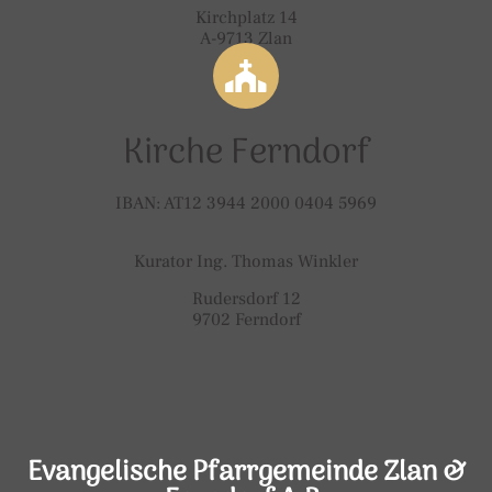
Kirchplatz 14
A-9713 Zlan
Kirche Ferndorf
IBAN: AT12 3944 2000 0404 5969
Kurator Ing. Thomas Winkler
Rudersdorf 12
9702 Ferndorf
Evangelische Pfarrgemeinde Zlan &