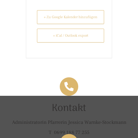
+ Zu Google Kalender hinzufügen
+ iCal / Outlook export
Kontakt
Administratorin Pfarrerin Jessica Warnke-Stockmann
T 0699 188 77 255