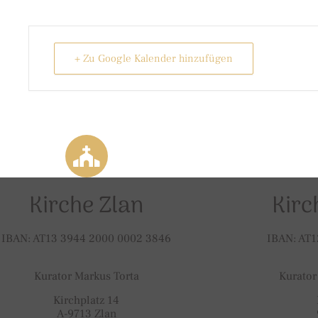
+ Zu Google Kalender hinzufügen
Kirche Zlan
Kirc
IBAN: AT13 3944 2000 0002 3846
IBAN: AT1
Kurator Markus Torta
Kurator
Kirchplatz 14
A-9713 Zlan