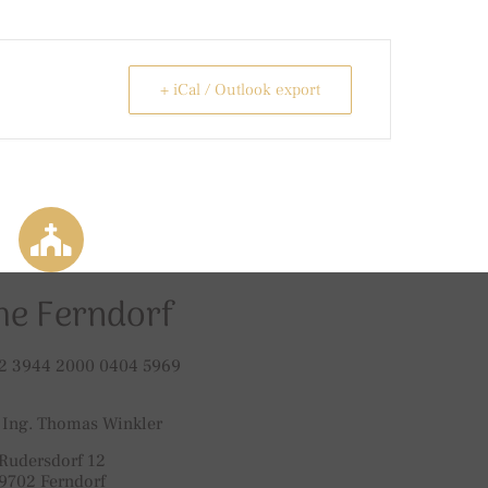
+ iCal / Outlook export
he Ferndorf
2 3944 2000 0404 5969
 Ing. Thomas Winkler
Rudersdorf 12
9702 Ferndorf