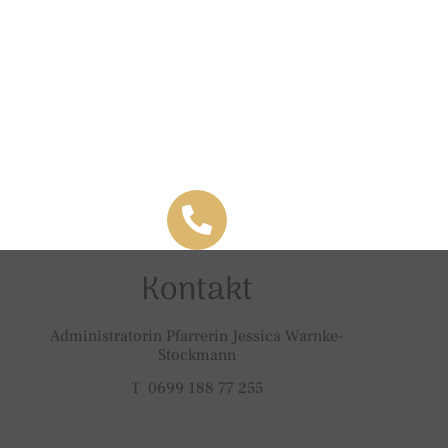
Kontakt
Administratorin Pfarrerin Jessica Warnke-
Stockmann
T 0699 188 77 255