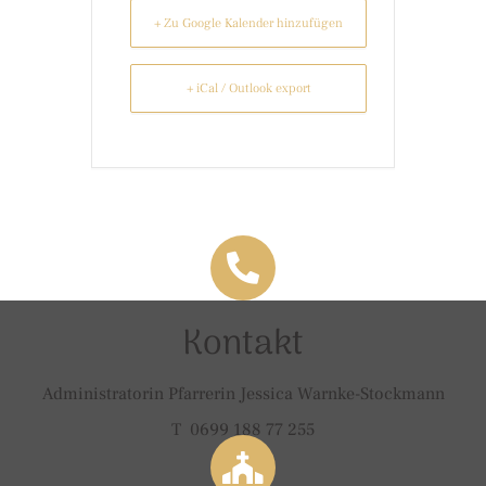
+ Zu Google Kalender hinzufügen
+ iCal / Outlook export
Kontakt
Administratorin Pfarrerin Jessica Warnke-Stockmann
T 0699 188 77 255