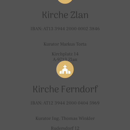
Kirche Zlan
IBAN: AT13 3944 2000 0002 3846
Kurator Markus Torta
Kirchplatz 14
A-9713 Zlan
Kirche Ferndorf
IBAN: AT12 3944 2000 0404 5969
Kurator Ing. Thomas Winkler
Rudersdorf 12