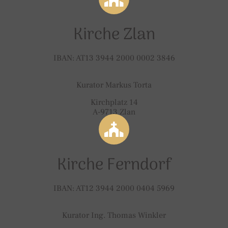
Kirche Zlan
IBAN: AT13 3944 2000 0002 3846
Kurator Markus Torta
Kirchplatz 14
A-9713 Zlan
Kirche Ferndorf
IBAN: AT12 3944 2000 0404 5969
Kurator Ing. Thomas Winkler