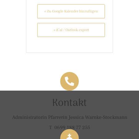
+ Zu Google Kalender hinzufügen
+ iCal / Outlook export
Kontakt
Administratorin Pfarrerin Jessica Warnke-Stockmann
T 0699 188 77 255