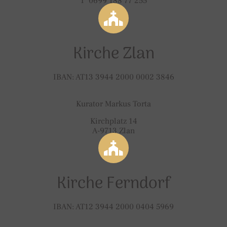
T 0699 188 77 255
Kirche Zlan
IBAN: AT13 3944 2000 0002 3846
Kurator Markus Torta
Kirchplatz 14
A-9713 Zlan
Kirche Ferndorf
IBAN: AT12 3944 2000 0404 5969