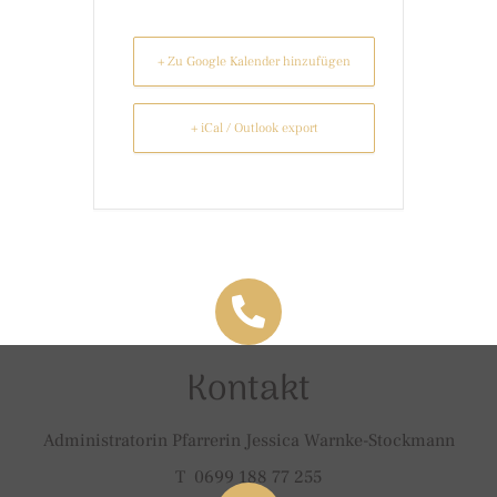
+ Zu Google Kalender hinzufügen
+ iCal / Outlook export
Kontakt
Administratorin Pfarrerin Jessica Warnke-Stockmann
T 0699 188 77 255