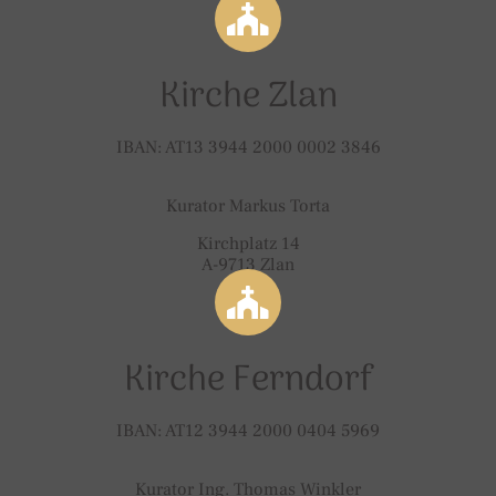
Kirche Zlan
IBAN: AT13 3944 2000 0002 3846
Kurator Markus Torta
Kirchplatz 14
A-9713 Zlan
Kirche Ferndorf
IBAN: AT12 3944 2000 0404 5969
Kurator Ing. Thomas Winkler