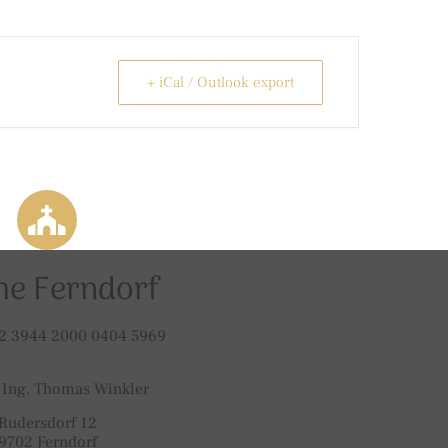
+ iCal / Outlook export
he Ferndorf
2 3944 2000 0404 5969
 Ing. Thomas Winkler
Rudersdorf 12
9702 Ferndorf