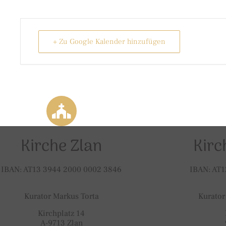
+ Zu Google Kalender hinzufügen
Kirche Zlan
Kirc
IBAN: AT13 3944 2000 0002 3846
IBAN: AT1
Kurator Markus Torta
Kurator
Kirchplatz 14
A-9713 Zlan