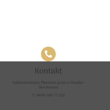
Kontakt
Administratorin Pfarrerin Jessica Warnke-
Stockmann
T 0699 188 77 255