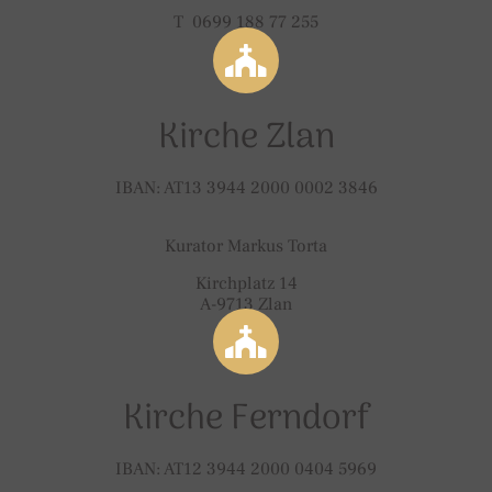
T 0699 188 77 255
Kirche Zlan
IBAN: AT13 3944 2000 0002 3846
Kurator Markus Torta
Kirchplatz 14
A-9713 Zlan
Kirche Ferndorf
IBAN: AT12 3944 2000 0404 5969