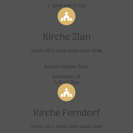
T 0699 188 77 255
Kirche Zlan
IBAN: AT13 3944 2000 0002 3846
Kurator Markus Torta
Kirchplatz 14
A-9713 Zlan
Kirche Ferndorf
IBAN: AT12 3944 2000 0404 5969