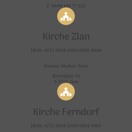
T 0699 188 77 255
Kirche Zlan
IBAN: AT13 3944 2000 0002 3846
Kurator Markus Torta
Kirchplatz 14
A-9713 Zlan
Kirche Ferndorf
IBAN: AT12 3944 2000 0404 5969