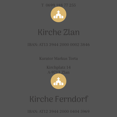
T 0699 188 77 255
Kirche Zlan
IBAN: AT13 3944 2000 0002 3846
Kurator Markus Torta
Kirchplatz 14
A-9713 Zlan
Kirche Ferndorf
IBAN: AT12 3944 2000 0404 5969