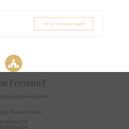
+ iCal / Outlook export
he Ferndorf
2 3944 2000 0404 5969
 Ing. Thomas Winkler
Rudersdorf 12
9702 Ferndorf