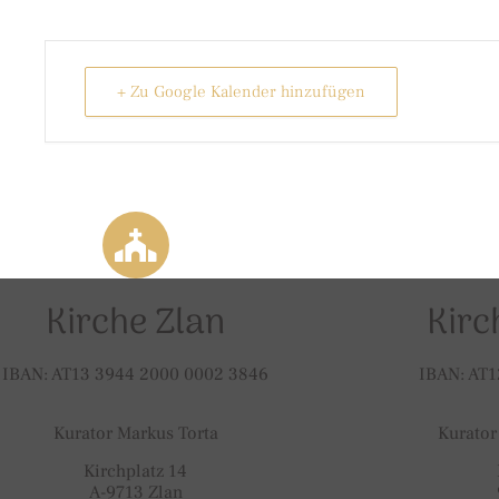
+ Zu Google Kalender hinzufügen
Kirche Zlan
Kirc
IBAN: AT13 3944 2000 0002 3846
IBAN: AT1
Kurator Markus Torta
Kurator
Kirchplatz 14
A-9713 Zlan