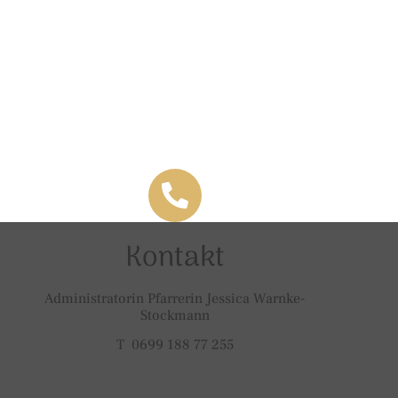
Kontakt
Administratorin Pfarrerin Jessica Warnke-
Stockmann
T 0699 188 77 255