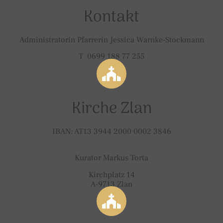
Kontakt
Administratorin Pfarrerin Jessica Warnke-Stockmann
T 0699 188 77 255
Kirche Zlan
IBAN: AT13 3944 2000 0002 3846
Kurator Markus Torta
Kirchplatz 14
A-9713 Zlan