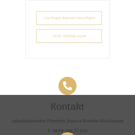
+ Zu Google Kalender hinzufügen
+ iCal / Outlook export
Kontakt
Administratorin Pfarrerin Jessica Warnke-Stockmann
T 0699 188 77 255