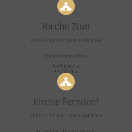
Kirche Zlan
IBAN: AT13 3944 2000 0002 3846
Kurator Markus Torta
Kirchplatz 14
A-9713 Zlan
Kirche Ferndorf
IBAN: AT12 3944 2000 0404 5969
Kurator Ing. Thomas Winkler