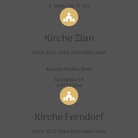
T 0699 188 77 255
Kirche Zlan
IBAN: AT13 3944 2000 0002 3846
Kurator Markus Torta
Kirchplatz 14
A-9713 Zlan
Kirche Ferndorf
IBAN: AT12 3944 2000 0404 5969