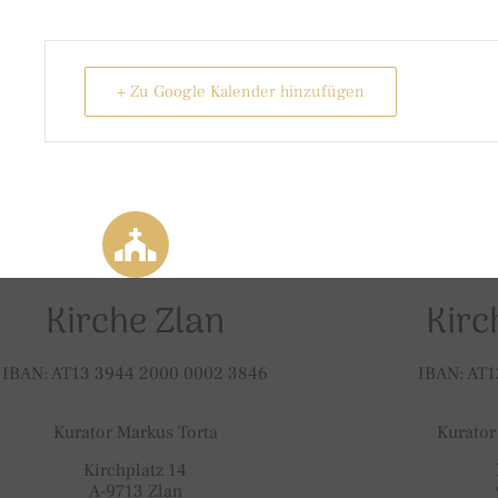
+ Zu Google Kalender hinzufügen
Kirche Zlan
Kirc
IBAN: AT13 3944 2000 0002 3846
IBAN: AT1
Kurator Markus Torta
Kurator
Kirchplatz 14
A-9713 Zlan