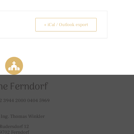
+ iCal / Outlook export
he Ferndorf
2 3944 2000 0404 5969
 Ing. Thomas Winkler
Rudersdorf 12
9702 Ferndorf