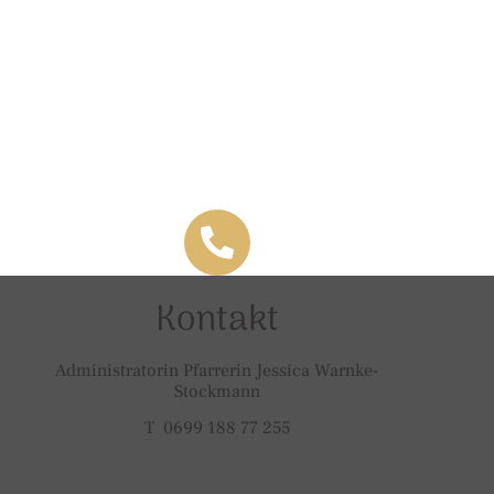
Kontakt
Administratorin Pfarrerin Jessica Warnke-
Stockmann
T 0699 188 77 255