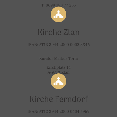
T 0699 188 77 255
Kirche Zlan
IBAN: AT13 3944 2000 0002 3846
Kurator Markus Torta
Kirchplatz 14
A-9713 Zlan
Kirche Ferndorf
IBAN: AT12 3944 2000 0404 5969