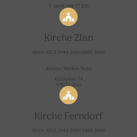
T 0699 188 77 255
Kirche Zlan
IBAN: AT13 3944 2000 0002 3846
Kurator Markus Torta
Kirchplatz 14
A-9713 Zlan
Kirche Ferndorf
IBAN: AT12 3944 2000 0404 5969