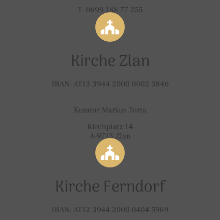
T 0699 188 77 255
Kirche Zlan
IBAN: AT13 3944 2000 0002 3846
Kurator Markus Torta
Kirchplatz 14
A-9713 Zlan
Kirche Ferndorf
IBAN: AT12 3944 2000 0404 5969