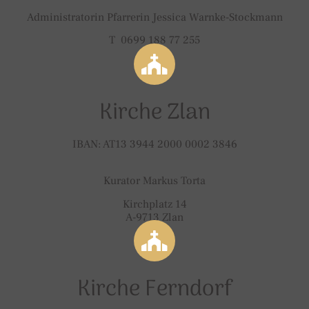
Administratorin Pfarrerin Jessica Warnke-Stockmann
T 0699 188 77 255
Kirche Zlan
IBAN: AT13 3944 2000 0002 3846
Kurator Markus Torta
Kirchplatz 14
A-9713 Zlan
Kirche Ferndorf