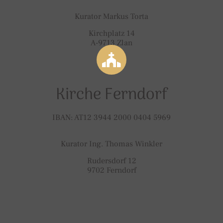
Kurator Markus Torta
Kirchplatz 14
A-9713 Zlan
Kirche Ferndorf
IBAN: AT12 3944 2000 0404 5969
Kurator Ing. Thomas Winkler
Rudersdorf 12
9702 Ferndorf