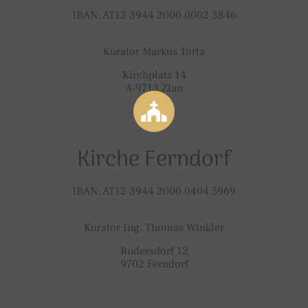
IBAN: AT13 3944 2000 0002 3846
Kurator Markus Torta
Kirchplatz 14
A-9713 Zlan
Kirche Ferndorf
IBAN: AT12 3944 2000 0404 5969
Kurator Ing. Thomas Winkler
Rudersdorf 12
9702 Ferndorf