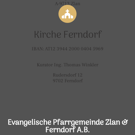
A-9713 Zlan
Kirche Ferndorf
IBAN: AT12 3944 2000 0404 5969
Kurator Ing. Thomas Winkler
Rudersdorf 12
9702 Ferndorf
Evangelische Pfarrgemeinde Zlan &
Ferndorf A.B.