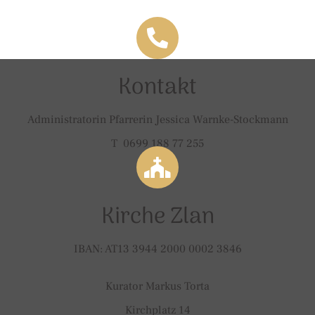
Kontakt
Administratorin Pfarrerin Jessica Warnke-Stockmann
T 0699 188 77 255
Kirche Zlan
IBAN: AT13 3944 2000 0002 3846
Kurator Markus Torta
Kirchplatz 14