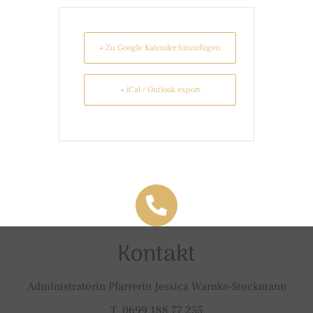
+ Zu Google Kalender hinzufügen
+ iCal / Outlook export
Kontakt
Administratorin Pfarrerin Jessica Warnke-Stockmann
T 0699 188 77 255